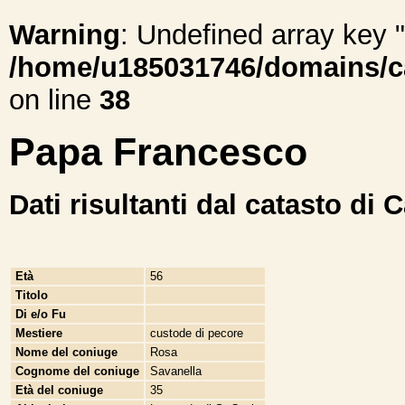
Warning
: Undefined array ke
/home/u185031746/domains/cal
on line
38
Papa Francesco
Dati risultanti dal catasto di 
Età
56
Titolo
Di e/o Fu
Mestiere
custode di pecore
Nome del coniuge
Rosa
Cognome del coniuge
Savanella
Età del coniuge
35