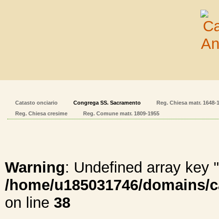
Catasto onciario
Congrega SS. Sacramento
Reg. Chiesa matr. 1648-
Reg. Chiesa cresime
Reg. Comune matr. 1809-1955
Warning
: Undefined array ke
/home/u185031746/domains/cal
on line
38