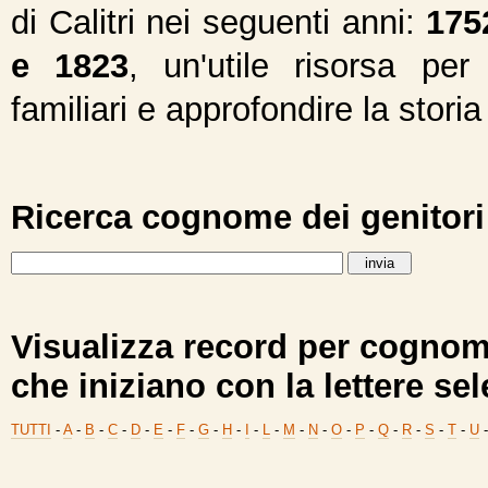
di Calitri nei seguenti anni:
175
e 1823
, un'utile risorsa per
familiari e approfondire la stori
Ricerca cognome dei genitori
Visualizza record per cognome
che iniziano con la lettere sel
TUTTI
-
A
-
B
-
C
-
D
-
E
-
F
-
G
-
H
-
I
-
L
-
M
-
N
-
O
-
P
-
Q
-
R
-
S
-
T
-
U