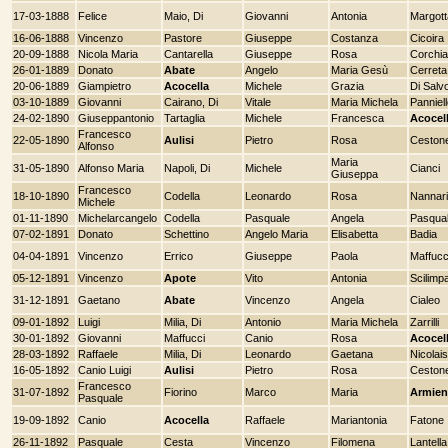
17-03-1888
Felice
Maio, Di
Giovanni
Antonia
Margott
16-06-1888
Vincenzo
Pastore
Giuseppe
Costanza
Cicoira
20-09-1888
Nicola Maria
Cantarella
Giuseppe
Rosa
Corchia
26-01-1889
Donato
Abate
Angelo
Maria Gesù
Cerreta
20-06-1889
Giampietro
Acocella
Michele
Grazia
Di Salv
03-10-1889
Giovanni
Cairano, Di
Vitale
Maria Michela
Panniel
24-02-1890
Giuseppantonio
Tartaglia
Michele
Francesca
Acocel
Francesco
22-05-1890
Aulisi
Pietro
Rosa
Ceston
Alfonso
Maria
31-05-1890
Alfonso Maria
Napoli, Di
Michele
Cianci
Giuseppa
Francesco
18-10-1890
Codella
Leonardo
Rosa
Nannari
Michele
01-11-1890
Michelarcangelo
Codella
Pasquale
Angela
Pasqual
07-02-1891
Donato
Schettino
Angelo Maria
Elisabetta
Badia
04-04-1891
Vincenzo
Errico
Giuseppe
Paola
Maffucc
05-12-1891
Vincenzo
Apote
Vito
Antonia
Scilimpa
31-12-1891
Gaetano
Abate
Vincenzo
Angela
Cialeo
09-01-1892
Luigi
Milia, Di
Antonio
Maria Michela
Zarrilli
30-01-1892
Giovanni
Maffucci
Canio
Rosa
Acocel
28-03-1892
Raffaele
Milia, Di
Leonardo
Gaetana
Nicolais
16-05-1892
Canio Luigi
Aulisi
Pietro
Rosa
Ceston
Francesco
31-07-1892
Fiorino
Marco
Maria
Armien
Pasquale
19-09-1892
Canio
Acocella
Raffaele
Mariantonia
Fatone
26-11-1892
Pasquale
Cesta
Vincenzo
Filomena
Lantella