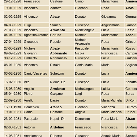
29-12-1928
Francesco
Cestone
Canio
Mariantonia
Armien
19-01-1929
Vincenzo
Zabatta
Giovanni
Rosa
Aloia
02-02-1929
Vincenzo
Abate
Donato
Giovanna
Germa
04-03-1929
Luigi
Stanco
Giuseppe
Angelamaria
Simone
21-03-1929
Vincenzo
Armiento
Michelangelo
Lucia
Cesta
04-04-1929
Agostino Antonio
Caruso
Michele
Mariantonia
Ascoli
Michele
27-04-1929
Giuseppe
Repole
Rosa
Grieco
Arcangelo
27-05-1929
Michele
Abate
Pasquale
Mariantonia
Russo
09-09-1929
Giovanni
Abbinante
Nicola
Francesca
Campan
30-12-1929
Umberto
Nannariello
Giuseppe
Lucia
Galgan
08-01-1930
Vincenzo
Rinaldi
Canio Maria
Maria
Saglioc
03-02-1930
Canio Vincenzo
Schettino
Donato
Lucia
Armien
15-02-1930
Vito
Nicola, De
Giuseppe
Lucia
Zabatta
15-03-1930
Angelo
Armiento
Michelangelo
Luicia
Ceston
05-04-1930
Pietro
Galgano
Luigi
Rosa
Borea
22-09-1930
Aniello
Basile
Donato
Maria Michela
Di Rom
15-11-1930
Domenico
Araneo
Giovanni
Vincenza
Di Rom
19-01-1931
Canio
Cestone
Angelo
Maria Michela
Frucci
23-02-1931
Pasquale
Napoli, Di
Domenico
Rosa Maria
Abate
02-03-1931
Antonio
Ardolino
Francesco
Francesca
Di Mari
14-03-1931
Angelomaria
Ruberto
Giuseppe
Angela Maria
Acocel