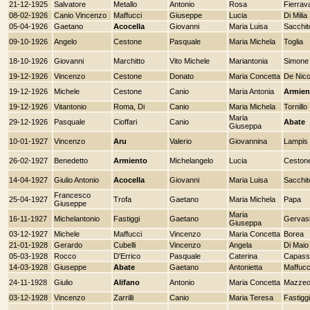
21-12-1925
Salvatore
Metallo
Antonio
Rosa
Fierrava
08-02-1926
Canio Vincenzo
Maffucci
Giuseppe
Lucia
Di Milia
05-04-1926
Gaetano
Acocella
Giovanni
Maria Luisa
Sacchite
09-10-1926
Angelo
Cestone
Pasquale
Maria Michela
Toglia
18-10-1926
Giovanni
Marchitto
Vito Michele
Mariantonia
Simone
19-12-1926
Vincenzo
Cestone
Donato
Maria Concetta
De Nico
19-12-1926
Michele
Cestone
Canio
Maria Antonia
Armien
19-12-1926
Vitantonio
Roma, Di
Canio
Maria Michela
Tornillo
Maria
29-12-1926
Pasquale
Cioffari
Canio
Abate
Giuseppa
10-01-1927
Vincenzo
Aru
Valerio
Giovannina
Lampis
26-02-1927
Benedetto
Armiento
Michelangelo
Lucia
Ceston
14-04-1927
Giulio Antonio
Acocella
Giovanni
Maria Luisa
Sacchite
Francesco
25-04-1927
Trofa
Gaetano
Maria Michela
Papa
Giuseppe
Maria
16-11-1927
Michelantonio
Fastiggi
Gaetano
Gervas
Giuseppa
03-12-1927
Michele
Maffucci
Vincenzo
Maria Concetta
Borea
21-01-1928
Gerardo
Cubelli
Vincenzo
Angela
Di Maio
05-03-1928
Rocco
D'Errico
Pasquale
Caterina
Capass
14-03-1928
Giuseppe
Abate
Gaetano
Antonietta
Maffucc
24-11-1928
Giulio
Alifano
Antonio
Maria Concetta
Mazze
03-12-1928
Vincenzo
Zarrilli
Canio
Maria Teresa
Fastiggi