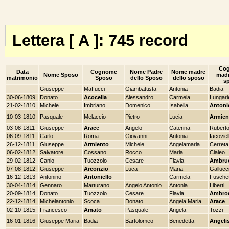
Lettera [ A ]: 745 record
Co
Data
Cognome
Nome Padre
Nome madre
Nome Sposo
madr
matrimonio
Sposo
dello Sposo
dello sposo
s
Giuseppe
Maffucci
Giambattista
Antonia
Badia
30-06-1809
Donato
Acocella
Alessandro
Carmela
Lungarie
21-02-1810
Michele
Imbriano
Domenico
Isabella
Antoni
10-03-1810
Pasquale
Melaccio
Pietro
Lucia
Armien
03-08-1811
Giuseppe
Arace
Angelo
Caterina
Rubert
06-09-1811
Carlo
Roma
Giovanni
Antonia
Iacoviel
26-12-1811
Giuseppe
Armiento
Michele
Angelamaria
Cerreta
06-02-1812
Salvatore
Cossano
Rocco
Maria
Cialeo
29-02-1812
Canio
Tuozzolo
Cesare
Flavia
Ambru
07-08-1812
Giuseppe
Arconzio
Luca
Maria
Gallucc
16-12-1813
Antonino
Antoniello
Carmela
Fuschet
30-04-1814
Gennaro
Marturano
Angelo Antonio
Antonia
Liberti
20-09-1814
Donato
Tuozzolo
Cesare
Flavia
Ambro
22-12-1814
Michelantonio
Scoca
Donato
Angela Maria
Arace
02-10-1815
Francesco
Amato
Pasquale
Angela
Tozzi
16-01-1816
Giuseppe Maria
Badia
Bartolomeo
Benedetta
Angeli