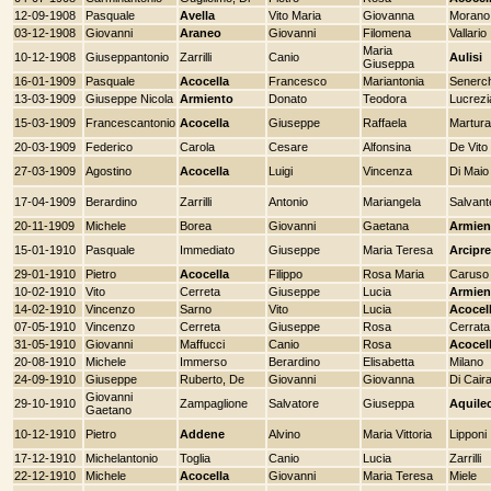
12-09-1908
Pasquale
Avella
Vito Maria
Giovanna
Morano
03-12-1908
Giovanni
Araneo
Giovanni
Filomena
Vallario
Maria
10-12-1908
Giuseppantonio
Zarrilli
Canio
Aulisi
Giuseppa
16-01-1909
Pasquale
Acocella
Francesco
Mariantonia
Senerc
13-03-1909
Giuseppe Nicola
Armiento
Donato
Teodora
Lucrezi
15-03-1909
Francescantonio
Acocella
Giuseppe
Raffaela
Martur
20-03-1909
Federico
Carola
Cesare
Alfonsina
De Vito
27-03-1909
Agostino
Acocella
Luigi
Vincenza
Di Maio
17-04-1909
Berardino
Zarrilli
Antonio
Mariangela
Salvant
20-11-1909
Michele
Borea
Giovanni
Gaetana
Armien
15-01-1910
Pasquale
Immediato
Giuseppe
Maria Teresa
Arcipre
29-01-1910
Pietro
Acocella
Filippo
Rosa Maria
Caruso
10-02-1910
Vito
Cerreta
Giuseppe
Lucia
Armien
14-02-1910
Vincenzo
Sarno
Vito
Lucia
Acocel
07-05-1910
Vincenzo
Cerreta
Giuseppe
Rosa
Cerrata
31-05-1910
Giovanni
Maffucci
Canio
Rosa
Acocel
20-08-1910
Michele
Immerso
Berardino
Elisabetta
Milano
24-09-1910
Giuseppe
Ruberto, De
Giovanni
Giovanna
Di Cair
Giovanni
29-10-1910
Zampaglione
Salvatore
Giuseppa
Aquile
Gaetano
10-12-1910
Pietro
Addene
Alvino
Maria Vittoria
Lipponi
17-12-1910
Michelantonio
Toglia
Canio
Lucia
Zarrilli
22-12-1910
Michele
Acocella
Giovanni
Maria Teresa
Miele