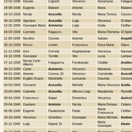
13-02-1938
Donato
Caponti
Vincenzo
Annamaria
Falague
28-08-1938
Eugenio
Baleani
Antonio
Maria
Malates
29-10-1938
Nicola
Acocella
Nicola
Maria Teresa
Caruso
30-10-1938
Agostino
Acocella
Luigi
Vincenza
Di Maio
12-02-1939
Giuseppe Mario
Armiento
Luigi
Giulia
Cioffari
04-03-1939
Carmelo
Ragazzo
Vito
Maria Filomena
Di Spiri
11-09-1939
Nicolino
Cicenia
Antonio
Sabato
Angelil
28-10-1939
Rocco
Lentini
Francesco
Rosa Maria
Diaco
11-12-1939
Giro
Cerreta
Angelantonio
Vincenza
Nannari
16-12-1939
Giuseppe
Tornillo
Vito
Lucia
Lampari
Nicola Carlo
27-12-1939
Falaguerra
Ferdinando
Clotilde
Avellin
Alberto
28-12-1939
Canio
Armiento
Vincenzo
Marianna
Ceston
04-01-1940
Antonio
Cosmo, Di
Vincenzo
Carminella
Acocel
03-02-1940
Ergildo Orazio
Martiniello
Leonardo
Giacinta
Ceston
04-03-1940
Giovanni
Acocella
Michele
Maria Vincenza
Avella
23-04-1940
Gabriele
Acocella
Alfonso Luigi
Margherita
Piumelli
28-04-1940
Francesco
Nappi
Domenico
Vincenza
Auricc
29-04-1940
Gaetano
Arminio
Nicola
Maria Donata
Celano
Maria
06-06-1940
Eugenio
Paolantonio
Paolo
Cioffari
Francesca
10-10-1940
Vincenzo
Schettino
Giuseppe
Maria Michela
Andre
Maria
25-11-1940
Luigi
Napoli, Di
Donato
Abate
Giuseppa
26-12-1940
Giovanni
Bozza
Vito
Mariantonia
Carpine