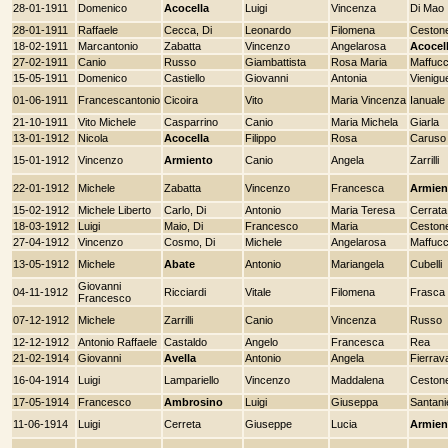
28-01-1911
Domenico
Acocella
Luigi
Vincenza
Di Mao
28-01-1911
Raffaele
Cecca, Di
Leonardo
Filomena
Ceston
18-02-1911
Marcantonio
Zabatta
Vincenzo
Angelarosa
Acocel
27-02-1911
Canio
Russo
Giambattista
Rosa Maria
Maffucc
15-05-1911
Domenico
Castiello
Giovanni
Antonia
Vienigu
01-06-1911
Francescantonio
Cicoira
Vito
Maria Vincenza
Ianuale
21-10-1911
Vito Michele
Casparrino
Canio
Maria Michela
Giarla
13-01-1912
Nicola
Acocella
Filippo
Rosa
Caruso
15-01-1912
Vincenzo
Armiento
Canio
Angela
Zarrilli
22-01-1912
Michele
Zabatta
Vincenzo
Francesca
Armien
15-02-1912
Michele Liberto
Carlo, Di
Antonio
Maria Teresa
Cerrata
18-03-1912
Luigi
Maio, Di
Francesco
Maria
Ceston
27-04-1912
Vincenzo
Cosmo, Di
Michele
Angelarosa
Maffucc
13-05-1912
Michele
Abate
Antonio
Mariangela
Cubelli
Giovanni
04-11-1912
Ricciardi
Vitale
Filomena
Frasca
Francesco
07-12-1912
Michele
Zarrilli
Canio
Vincenza
Russo
12-12-1912
Antonio Raffaele
Castaldo
Angelo
Francesca
Rea
21-02-1914
Giovanni
Avella
Antonio
Angela
Fierrava
16-04-1914
Luigi
Lampariello
Vincenzo
Maddalena
Ceston
17-05-1914
Francesco
Ambrosino
Luigi
Giuseppa
Santanie
11-06-1914
Luigi
Cerreta
Giuseppe
Lucia
Armien