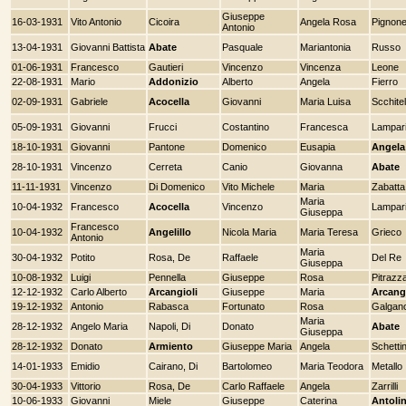
Giuseppe
16-03-1931
Vito Antonio
Cicoira
Angela Rosa
Pignon
Antonio
13-04-1931
Giovanni Battista
Abate
Pasquale
Mariantonia
Russo
01-06-1931
Francesco
Gautieri
Vincenzo
Vincenza
Leone
22-08-1931
Mario
Addonizio
Alberto
Angela
Fierro
02-09-1931
Gabriele
Acocella
Giovanni
Maria Luisa
Scchitel
05-09-1931
Giovanni
Frucci
Costantino
Francesca
Lampari
18-10-1931
Giovanni
Pantone
Domenico
Eusapia
Angela
28-10-1931
Vincenzo
Cerreta
Canio
Giovanna
Abate
11-11-1931
Vincenzo
Di Domenico
Vito Michele
Maria
Zabatta
Maria
10-04-1932
Francesco
Acocella
Vincenzo
Lampari
Giuseppa
Francesco
10-04-1932
Angelillo
Nicola Maria
Maria Teresa
Grieco
Antonio
Maria
30-04-1932
Potito
Rosa, De
Raffaele
Del Re
Giuseppa
10-08-1932
Luigi
Pennella
Giuseppe
Rosa
Pitrazz
12-12-1932
Carlo Alberto
Arcangioli
Giuseppe
Maria
Arcangi
19-12-1932
Antonio
Rabasca
Fortunato
Rosa
Galgan
Maria
28-12-1932
Angelo Maria
Napoli, Di
Donato
Abate
Giuseppa
28-12-1932
Donato
Armiento
Giuseppe Maria
Angela
Schetti
14-01-1933
Emidio
Cairano, Di
Bartolomeo
Maria Teodora
Metallo
30-04-1933
Vittorio
Rosa, De
Carlo Raffaele
Angela
Zarrilli
10-06-1933
Giovanni
Miele
Giuseppe
Caterina
Antoli