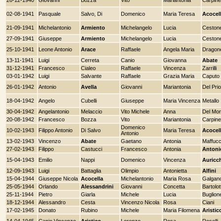
02-08-1941
Pasquale
Salvo, Di
Domenico
Maria Teresa
Acocel
21-09-1941
Michelantonio
Armiento
Michelangelo
Lucia
Ceston
27-09-1941
Giuseppe
Armiento
Michelangelo
Lucia
Ceston
25-10-1941
Leone Antonio
Arace
Raffaele
Angela Maria
Dragon
13-11-1941
Luigi
Cerreta
Canio
Giovanna
Abate
31-12-1941
Francesco
Cialeo
Raffaele
Vincenza
Zarrilli
03-01-1942
Luigi
Salvante
Raffaele
Grazia Maria
Caputo
26-01-1942
Antonio
Avella
Giovanni
Mariantonia
Del Pri
18-04-1942
Angelo
Cubelli
Giuseppe
Maria Vincenza
Metallo
30-04-1942
Angelantonio
Melaccio
Vito Michele
Anna
Del Mo
20-08-1942
Francesco
Bozza
Vito
Mariantonia
Carpine
Domenico
10-02-1943
Filippo Antonio
Di Salvo
Maria Teresa
Acocel
Antonio
13-02-1943
Vincenzo
Abate
Gaetano
Antonia
Maffucc
27-02-1943
Filippo
Castucci
Francesco
Antonia
Antoni
15-04-1943
Emilio
Nappi
Domenico
Vincenza
Auricc
12-09-1943
Luigi
Battaglia
Olimpio
Antonietta
Alfini
15-04-1944
Giuseppe Nicola
Acocella
Michelantonio
Maria Rosa
Galgan
25-05-1944
Orlando
Alessandrini
Giovanni
Concetta
Bartolott
25-11-1944
Pietro
Giarla
Michele
Lucia
Buglion
18-12-1944
Alessandro
Cesta
Vincenzo Nicola
Rosa
Ciani
17-02-1945
Donato
Rubino
Michele
Maria Filomena
Aristic
14-04-1945
Canio Vincenzo
Aristico
Lorenzo
Rosa
Roselli