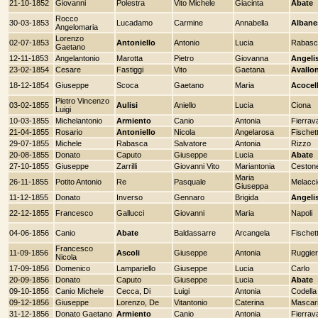
21-10-1852
Giovanni
Polestra
Vito Michele
Giacinta
Abate
Rocco
30-03-1853
Lucadamo
Carmine
Annabella
Albane
Angelomaria
Lorenzo
02-07-1853
Antoniello
Antonio
Lucia
Rabasc
Gaetano
12-11-1853
Angelantonio
Marotta
Pietro
Giovanna
Angeli
23-02-1854
Cesare
Fastiggi
Vito
Gaetana
Avallo
18-12-1854
Giuseppe
Scoca
Gaetano
Maria
Acocel
Pietro Vincenzo
03-02-1855
Aulisi
Aniello
Lucia
Ciona
Luigi
10-03-1855
Michelantonio
Armiento
Canio
Antonia
Fierrava
21-04-1855
Rosario
Antoniello
Nicola
Angelarosa
Fischett
29-07-1855
Michele
Rabasca
Salvatore
Antonia
Rizzo
20-08-1855
Donato
Caputo
Giuseppe
Lucia
Abate
27-10-1855
Giuseppe
Zarrilli
Giovanni Vito
Mariantonia
Ceston
Maria
26-11-1855
Potito Antonio
Re
Pasquale
Melacci
Giuseppa
11-12-1855
Donato
Inverso
Gennaro
Brigida
Angeli
22-12-1855
Francesco
Gallucci
Giovanni
Maria
Napoli
04-06-1856
Canio
Abate
Baldassarre
Arcangela
Fischett
Francesco
11-09-1856
Ascoli
Giuseppe
Antonia
Ruggier
Nicola
17-09-1856
Domenico
Lampariello
Giuseppe
Lucia
Carlo
20-09-1856
Donato
Caputo
Giuseppe
Lucia
Abate
09-10-1856
Canio Michele
Cecca, Di
Luigi
Antonia
Codella
09-12-1856
Giuseppe
Lorenzo, De
Vitantonio
Caterina
Mascari
31-12-1856
Donato Gaetano
Armiento
Canio
Antonia
Fierrava