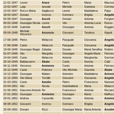
21-01-1847
Leone
Arace
Pietro
Maria
Mazze
13-02-1847
Luigi
Ianuale
Michele
Gaetana
Cerreta
13-02-1847
Rocco Maria
Sagliocco
Leone
Maddalena
Papa
18-04-1847
Donato
Inverso
Gennaro
Brigida
Angeli
04-09-1847
Giuseppe
Ascoli
Donato
Antonia
Forgion
05-02-1848
Giuseppe Nicola
Leone
Vito
Antonia Lucia
Russo
10-02-1848
Gabriele
Ascoli
Giuseppe
Antonia
Ruggier
Michele
09-04-1848
Arconzio
Giovanni
Teodora
Napoli
Vincenzo
17-06-1848
Pietro
Melaccio
Pasquale
Giovanna
Angeli
17-06-1848
Canio
Melaccio
Pasquale
Giovanna
Angeli
19-06-1848
Giuseppe Biagio
Zabatta
Donato
Maria Serafina
Rubino
01-07-1848
Vito
Margotta
Giuseppe
Angela Maria
Fierrava
14-04-1849
Canio
Melaccio
Antonio
Margherita
Germa
20-10-1849
Baldassarre
Abate
Canio
Nunzia
Cala'
04-11-1849
Vincenzo
Armiento
Canio
Antonia
Fierrava
15-12-1849
Canio
Polestra
Vito Michele
Giacinta
Abate
14-12-1850
Giuseppe
Matteo
Antonino
Maddalena
Antoni
21-12-1850
Vito Maria
Tornillo
Giovanni
Giovanna
Angeli
31-03-1851
Canio
Amelio
Pietro
Francesca
Nannari
24-04-1851
Vito
Nicola
Giambattista
Maria
Melacci
21-06-1851
Giacomo Antonio
Re
Francesco
Antonia
Ricciard
27-01-1852
Giuseppe
Armiento
Giuseppe
Maria
Maffucc
29-01-1852
Andrea
Casarella
Donato
Antonia
Armini
08-08-1852
Giovanni
Inverso
Gennaro
Brigida
Angeli
25-09-1852
Donato
Rizzi
Giuseppe Maria
Maria Antonia
Ansel