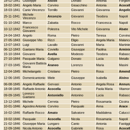
18-02-1841
Giuseppe
Ascoli
Donato
Antonia
Forgion
18-02-1841
Angelo Maria
Corvino
Gioacchino
Antonia
Acocel
18-03-1841
Canio Vincenzo
Tornillo
Giovanni
Giovanna
Angeli
Michele
25-11-1841
Arconzio
Giovanni
Teodora
Napoli
Vincenzo
01-10-1842
Marco
Zabatta
Rocco
Francesca
Napoli
Francesco
10-12-1842
Polestra
Vito Michele
Giovanna
Abate
Giovanni
24-04-1843
Angelo
Roma
Pietro
Teresa
Corvino
27-05-1843
Giuseppe Vito
Rizzi
Eligio
Angela Maria
Malanc
13-07-1843
Luigi
Lavallo
Giovanni
Marta
Martinie
06-12-1843
Gaetano Maria
Coviello
Giuseppe
Paolina
Armini
15-10-1844
Giovanni
Avella
Modesto
Teodora
Rabasc
27-10-1844
Pasquale Maria
Galgano
Donato
Lucia
Metallo
Giovanni Battista
27-03-1845
Araneo
Lorenzo
Maria
Masini
Maria
12-04-1845
Michelangelo
Cristiano
Pietro
Rosa
Amend
12-06-1845
Domenicantonio
Miele
Giuseppe
Isabella
Alvino
06-08-1845
Angelo Raffaele
Gervasi
Antonio
Angela Rosa
Annun
18-08-1845
Raffaele Antonio
Acocella
Donato
Paola Maria
Vitamor
Lorenzo
09-09-1845
Antoniello
Antonino
Lucia
Rabasc
Gaetano
13-12-1845
Michele
Cerreta
Pietro
Rosamaria
Cicoira
10-01-1846
Agostino Antonio
Corvino
Pasquale
Anna
Arace
16-02-1846
Raffaele Rocco
Amato
Salvatore
Maddalena
Calucci
19-02-1846
Pasquale
Acocella
Nicola
Rosamaria
Napoli
21-02-1846
Giuseppe Maria
Lungaro
Canio
Antonia
Fastiggi
12-09-1846
Nicola Antonio
Acocella
Gabriele
Rosa
Acocel