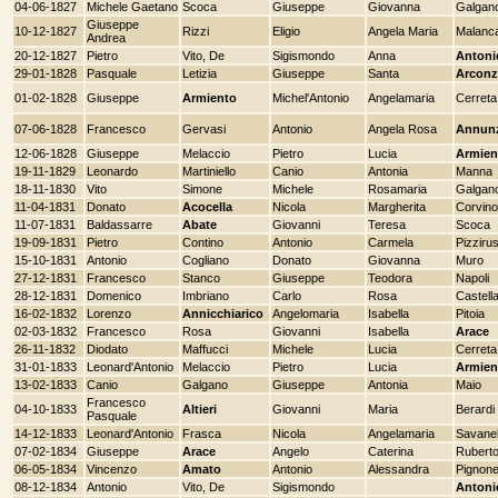
04-06-1827
Michele Gaetano
Scoca
Giuseppe
Giovanna
Galgan
Giuseppe
10-12-1827
Rizzi
Eligio
Angela Maria
Malanc
Andrea
20-12-1827
Pietro
Vito, De
Sigismondo
Anna
Antoni
29-01-1828
Pasquale
Letizia
Giuseppe
Santa
Arconz
01-02-1828
Giuseppe
Armiento
Michel'Antonio
Angelamaria
Cerreta
07-06-1828
Francesco
Gervasi
Antonio
Angela Rosa
Annun
12-06-1828
Giuseppe
Melaccio
Pietro
Lucia
Armien
19-11-1829
Leonardo
Martiniello
Canio
Antonia
Manna
18-11-1830
Vito
Simone
Michele
Rosamaria
Galgan
11-04-1831
Donato
Acocella
Nicola
Margherita
Corvino
11-07-1831
Baldassarre
Abate
Giovanni
Teresa
Scoca
19-09-1831
Pietro
Contino
Antonio
Carmela
Pizziru
15-10-1831
Antonio
Cogliano
Donato
Giovanna
Muro
27-12-1831
Francesco
Stanco
Giuseppe
Teodora
Napoli
28-12-1831
Domenico
Imbriano
Carlo
Rosa
Castell
16-02-1832
Lorenzo
Annicchiarico
Angelomaria
Isabella
Pitoia
02-03-1832
Francesco
Rosa
Giovanni
Isabella
Arace
26-11-1832
Diodato
Maffucci
Michele
Lucia
Cerreta
31-01-1833
Leonard'Antonio
Melaccio
Pietro
Lucia
Armien
13-02-1833
Canio
Galgano
Giuseppe
Antonia
Maio
Francesco
04-10-1833
Altieri
Giovanni
Maria
Berardi
Pasquale
14-12-1833
Leonard'Antonio
Frasca
Nicola
Angelamaria
Savanel
07-02-1834
Giuseppe
Arace
Angelo
Caterina
Rubert
06-05-1834
Vincenzo
Amato
Antonio
Alessandra
Pignon
08-12-1834
Antonio
Vito, De
Sigismondo
Antoni