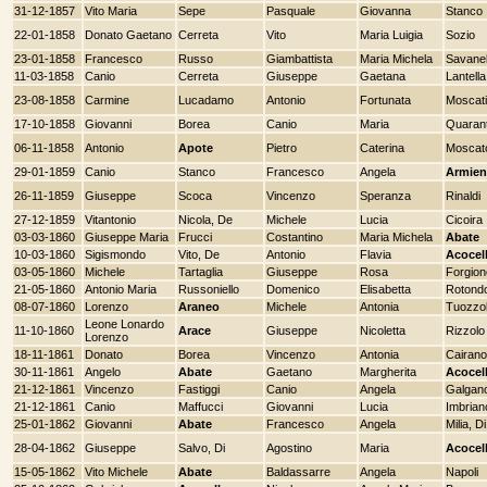
31-12-1857
Vito Maria
Sepe
Pasquale
Giovanna
Stanco
22-01-1858
Donato Gaetano
Cerreta
Vito
Maria Luigia
Sozio
23-01-1858
Francesco
Russo
Giambattista
Maria Michela
Savanel
11-03-1858
Canio
Cerreta
Giuseppe
Gaetana
Lantella
23-08-1858
Carmine
Lucadamo
Antonio
Fortunata
Moscati
17-10-1858
Giovanni
Borea
Canio
Maria
Quaran
06-11-1858
Antonio
Apote
Pietro
Caterina
Moscat
29-01-1859
Canio
Stanco
Francesco
Angela
Armien
26-11-1859
Giuseppe
Scoca
Vincenzo
Speranza
Rinaldi
27-12-1859
Vitantonio
Nicola, De
Michele
Lucia
Cicoira
03-03-1860
Giuseppe Maria
Frucci
Costantino
Maria Michela
Abate
10-03-1860
Sigismondo
Vito, De
Antonio
Flavia
Acocel
03-05-1860
Michele
Tartaglia
Giuseppe
Rosa
Forgion
21-05-1860
Antonio Maria
Russoniello
Domenico
Elisabetta
Rotond
08-07-1860
Lorenzo
Araneo
Michele
Antonia
Tuozzo
Leone Lonardo
11-10-1860
Arace
Giuseppe
Nicoletta
Rizzolo
Lorenzo
18-11-1861
Donato
Borea
Vincenzo
Antonia
Cairano
30-11-1861
Angelo
Abate
Gaetano
Margherita
Acocel
21-12-1861
Vincenzo
Fastiggi
Canio
Angela
Galgan
21-12-1861
Canio
Maffucci
Giovanni
Lucia
Imbrian
25-01-1862
Giovanni
Abate
Francesco
Angela
Milia, Di
28-04-1862
Giuseppe
Salvo, Di
Agostino
Maria
Acocel
15-05-1862
Vito Michele
Abate
Baldassarre
Angela
Napoli