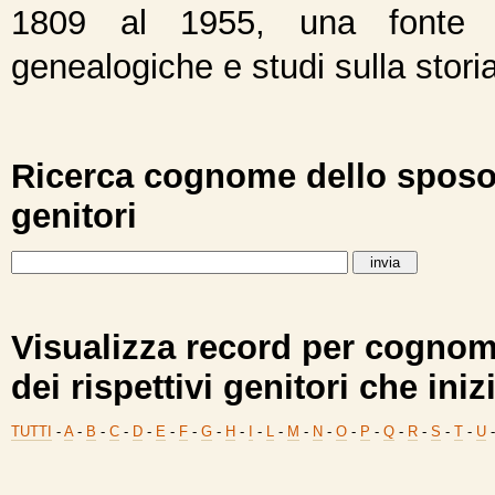
1809 al 1955, una fonte e
genealogiche e studi sulla storia 
Ricerca cognome dello sposo o
genitori
Visualizza record per cognom
dei rispettivi genitori che ini
TUTTI
-
A
-
B
-
C
-
D
-
E
-
F
-
G
-
H
-
I
-
L
-
M
-
N
-
O
-
P
-
Q
-
R
-
S
-
T
-
U