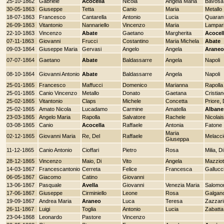
25-10-1862
Gabriele
Acocella
Nicola
Angela Maria
Bavosa
30-05-1863
Giuseppe
Tetta
Canio
Maria
Metallo
18-07-1863
Francesco
Cantarella
Antonio
Lucia
Quaran
26-09-1863
Vitantonio
Nannariello
Vincenzo
Maria
Lampari
22-10-1863
Vincenzo
Abate
Gaetano
Margherita
Acocel
07-11-1863
Giovanni
Frucci
Costantino
Maria Michela
Abate
09-03-1864
Giuseppe Maria
Gervasi
Angelo
Angela
Araneo
07-07-1864
Gaetano
Abate
Baldassarre
Angela
Napoli
08-10-1864
Giovanni Antonio
Abate
Baldassarre
Angela
Napoli
25-01-1865
Francesco
Maffucci
Domenico
Marianna
Rapolla
25-01-1865
Canio Vincenzo
Metallo
Donato
Gaetana
Cristia
25-02-1865
Vitantonio
Claps
Michele
Concetta
Priore, 
25-02-1865
Amato Nicola
Lucadamo
Carmine
Amatella
Albane
23-03-1865
Angelo Maria
Rapolla
Salvatore
Rachele
Nicolais
03-08-1865
Canio
Acocella
Raffaele
Antonia
Fatone
Maria
02-12-1865
Giovanni Maria
Re, Del
Raffaele
Melacci
Giuseppa
11-12-1865
Canio Antonio
Cioffari
Pietro
Rosa
Milia, Di
28-12-1865
Vincenzo
Maio, Di
Vito
Angela
Mazziot
14-03-1867
Francescantonio
Cerreta
Felice
Francesca
Gallucc
06-05-1867
Giacomo
Catino
Giovanni
13-06-1867
Pasquale
Avella
Giovanni
Venezia Maria
Salomo
17-06-1867
Giuseppe
Cirminiello
Leone
Rosa
Galgan
19-09-1867
Andrea Maria
Araneo
Luca
Teresa
Zazzar
26-11-1867
Luigi
Toglia
Antonio
Lucia
Zabatta
23-04-1868
Leonardo
Pastore
Vincenzo