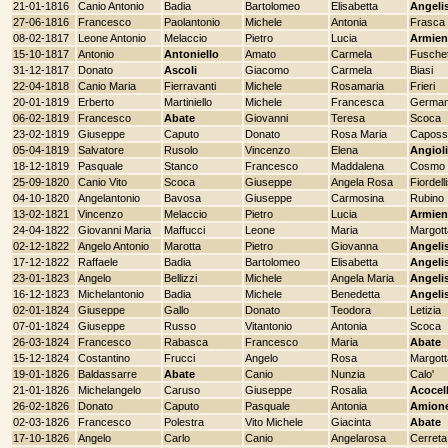
21-01-1816
Canio Antonio
Badia
Bartolomeo
Elisabetta
Angeli
27-06-1816
Francesco
Paolantonio
Michele
Antonia
Frasca
08-02-1817
Leone Antonio
Melaccio
Pietro
Lucia
Armien
15-10-1817
Antonio
Antoniello
Amato
Carmela
Fuschet
31-12-1817
Donato
Ascoli
Giacomo
Carmela
Biasi
22-04-1818
Canio Maria
Fierravanti
Michele
Rosamaria
Frieri
20-01-1819
Erberto
Martiniello
Michele
Francesca
Germa
06-02-1819
Francesco
Abate
Giovanni
Teresa
Scoca
23-02-1819
Giuseppe
Caputo
Donato
Rosa Maria
Caposs
05-04-1819
Salvatore
Rusolo
Vincenzo
Elena
Angioli
18-12-1819
Pasquale
Stanco
Francesco
Maddalena
Cosmo
25-09-1820
Canio Vito
Scoca
Giuseppe
Angela Rosa
Fiordelli
04-10-1820
Angelantonio
Bavosa
Giuseppe
Carmosina
Rubino
13-02-1821
Vincenzo
Melaccio
Pietro
Lucia
Armien
24-04-1822
Giovanni Maria
Maffucci
Leone
Maria
Margott
02-12-1822
Angelo Antonio
Marotta
Pietro
Giovanna
Angeli
17-12-1822
Raffaele
Badia
Bartolomeo
Elisabetta
Angeli
23-01-1823
Angelo
Bellizzi
Michele
Angela Maria
Angeli
16-12-1823
Michelantonio
Badia
Michele
Benedetta
Angeli
02-01-1824
Giuseppe
Gallo
Donato
Teodora
Letizia
07-01-1824
Giuseppe
Russo
Vitantonio
Antonia
Scoca
26-03-1824
Francesco
Rabasca
Francesco
Maria
Abate
15-12-1824
Costantino
Frucci
Angelo
Rosa
Margott
19-01-1826
Baldassarre
Abate
Canio
Nunzia
Calo'
21-01-1826
Michelangelo
Caruso
Giuseppe
Rosalia
Acocel
26-02-1826
Donato
Caputo
Pasquale
Antonia
Amion
02-03-1826
Francesco
Polestra
Vito Michele
Giacinta
Abate
17-10-1826
Angelo
Carlo
Canio
Angelarosa
Cerreta