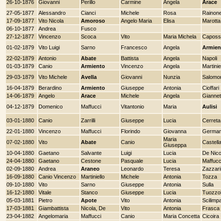
26-10-1876
Giovanni
Perillo
Carmine
Angela
Arace
27-05-1877
Alessandro
Cianci
Michele
Rosa
Rainon
17-09-1877
Vito Nicola
Amoroso
Angelo Maria
Elisa
Marotta
06-10-1877
Andrea
Fusco
27-12-1877
Vincenzo
Scoca
Vito
Maria Michela
Caposs
01-02-1879
Vito Luigi
Sarno
Francesco
Angela
Armien
22-02-1879
Antonio
Abate
Battista
Angela
Napoli
01-03-1879
Canio
Armiento
Vincenzo
Angela
Martinie
29-03-1879
Vito Michele
Avella
Giovanni
Nunzia
Salomo
16-04-1879
Berardino
Armiento
Giuseppe
Antonia
Cioffari
14-06-1879
Angelo
Arace
Michele
Angela
Giannet
04-12-1879
Domenico
Maffucci
Vitantonio
Maria
Aulisi
03-01-1880
Canio
Zarrilli
Giuseppe
Lucia
Cerreta
22-01-1880
Vincenzo
Maffucci
Florindo
Giovanna
Germa
Maria
07-02-1880
Vito
Abate
Canio
Castell
Giuseppa
10-04-1880
Gaetano
Salvante
Luigi
Lucia
De Nico
24-04-1880
Gaetano
Cestone
Pasquale
Lucia
Maffucc
02-09-1880
Andrea
Araneo
Leonardo
Teresa
Zazzar
16-09-1880
Canio Vincenzo
Martiniello
Michele
Antonia
Tozza
09-10-1880
Vito
Sarno
Giuseppe
Antonia
Sulla
16-12-1880
Vitale
Stanco
Giuseppe
Lucia
Tuozzo
05-03-1881
Pietro
Apote
Vito
Antonia
Scilimpa
17-03-1881
Giambattista
Nicola, De
Vito
Antonia
Frasca
23-04-1882
Angelomaria
Maffucci
Canio
Maria Concetta
Cicoira