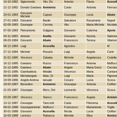
14-10-1882
Sigismondo
Vito, De
Antonio
Flavia
Acocel
21-12-1882
Donato Gaetano
Armiento
Canio
Antonia
Fierrava
Giovanni
20-01-1883
Caputo
Giuseppe
Lucia
Abate
Michele
27-01-1883
Giovanni
Basile
Salvatore
Rosamaria
Napoli
02-05-1883
Giuseppe
Cerreta
Vito
Maria Michela
Nicolais
07-05-1883
Pietrantonio
Galgano
Giovanni
Caterina
Apote
03-11-1883
Antonio
Avella
Giovanni
Nunzia
Salomo
08-03-1884
Giovanni
Abate
Francesco
Teresa
Vitamor
06-12-1884
Luigi
Acocella
Agostino
M
27-12-1884
Michele
Rosario
Luigi
Angela
Carlo
31-01-1885
Vincenzo
Zabatta
Michele
Angelarosa
Codella
16-12-1885
Gaetano
Russo
Francesco
Antonia
Maffucc
21-12-1885
Gaetano
Abate
Angelo
Maria Gesù
Cerreta
30-01-1886
Giambattista
Metallo
Vincenzo
Maria
Cantare
04-03-1886
Michelangelo
Maio, Di
Luigi
Maria
Pignon
19-09-1886
Angelo Andrea
Ianuale
Cesare
Lucia
Scoca
19-02-1887
Berardino
Armiento
Giuseppe
Antonia
Cioffari
21-03-1887
Giuseppe
Moro, Del
Leonardo
Vincenza
Scoca
03-09-1887
Vincenzo
Stanco
Francesco
Angela
Armien
13-12-1887
Giuseppe
Tancredi
Canio
Filomena
Acocel
09-01-1888
Giuseppantonio
Maffucci
Francesco
Mariantonia
Toglia
30-01-1888
Giovanni
Acocella
Nicola
Lucia
Cioffari
10-03-1888
Lorenzo
Rabasca
Michele
Elisa
Annicc