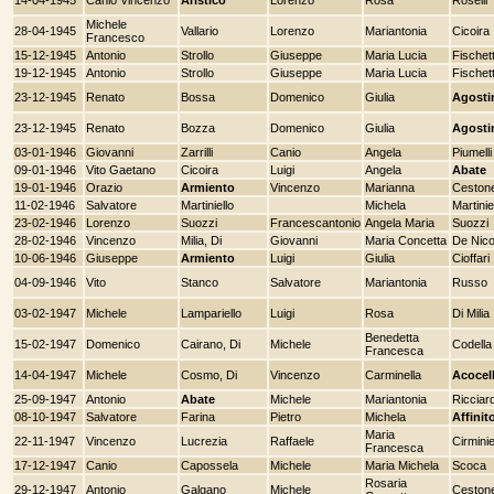
Michele
28-04-1945
Vallario
Lorenzo
Mariantonia
Cicoira
Francesco
15-12-1945
Antonio
Strollo
Giuseppe
Maria Lucia
Fischett
19-12-1945
Antonio
Strollo
Giuseppe
Maria Lucia
Fischett
23-12-1945
Renato
Bossa
Domenico
Giulia
Agosti
23-12-1945
Renato
Bozza
Domenico
Giulia
Agosti
03-01-1946
Giovanni
Zarrilli
Canio
Angela
Piumelli
09-01-1946
Vito Gaetano
Cicoira
Luigi
Angela
Abate
19-01-1946
Orazio
Armiento
Vincenzo
Marianna
Ceston
11-02-1946
Salvatore
Martiniello
Michela
Martinie
23-02-1946
Lorenzo
Suozzi
Francescantonio
Angela Maria
Suozzi
28-02-1946
Vincenzo
Milia, Di
Giovanni
Maria Concetta
De Nico
10-06-1946
Giuseppe
Armiento
Luigi
Giulia
Cioffari
04-09-1946
Vito
Stanco
Salvatore
Mariantonia
Russo
03-02-1947
Michele
Lampariello
Luigi
Rosa
Di Milia
Benedetta
15-02-1947
Domenico
Cairano, Di
Michele
Codella
Francesca
14-04-1947
Michele
Cosmo, Di
Vincenzo
Carminella
Acocel
25-09-1947
Antonio
Abate
Michele
Mariantonia
Ricciard
08-10-1947
Salvatore
Farina
Pietro
Michela
Affinit
Maria
22-11-1947
Vincenzo
Lucrezia
Raffaele
Cirminie
Francesca
17-12-1947
Canio
Capossela
Michele
Maria Michela
Scoca
Rosaria
29-12-1947
Antonio
Galgano
Michele
Ceston