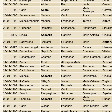
24-10-1895
Giuseppe
Schettino
Angelo Maria
Elisabetta
Badia
31-10-1895
Angelo
Aloia
Pietro
Lucia
Cesta
Maria
18-12-1895
Canio
Abate
Angelo
Cerreta
Giuseppa
18-01-1896
Angelantonio
Maffucci
Canio
Rosa
Acocel
05-03-1896
Michelarcangelo
Maffucci
Francesco
Teresa
Abate
20-06-1896
Giuseppe
Romatelli
Sebastiano
Annunziata
Stardin
19-11-1896
Nicola
Acocella
Gabriele
Maria Antonia
Cicoira
28-01-1897
Nazzareno
Beltrami
Giuseppe
Maria
Antigna
27-11-1897
Michelarcangelo
Armiento
Vincenzo
Angela
Martinie
15-12-1897
Domenico
Napoli, Di
Pasquale
Concetta
Vitiello
18-10-1898
Donatantonio
Cestone
Francesco
Maria Gaetana
Rapolla
12-11-1898
Donato
Rizzi
Giuseppe Maria
Acocel
22-12-1898
Pietrantonio
Alfonsi
Pasquale
Filomena
Pranzet
29-12-1898
Canio Vincenzo
Tozza
Vito
Angelamaria
Acocel
29-01-1899
Michele
Acocella
Gabriele
Mariantonia
Cicoira
15-06-1899
Raffaele
Milia, Di
Vincenzo
Maria Cristina
Toglia
06-12-1899
Francesco
Leone
Pasquale
Marianna
Zabatta
16-02-1900
Pasquale
Tancredi
Canio
Filomena
Acocel
23-02-1900
Antonio
Zampaglione
Salvatore
Giuseppina
Aquile
Maria
02-06-1900
Pasquale
Acocella
Francesco
Russo
Giuseppa
05-07-1900
Canio
Cioffari
Pasquale
Maria Michela
Maio
01-12-1900
Giuseppe
Fatone
Angelo Maria
Lucia
Lungar