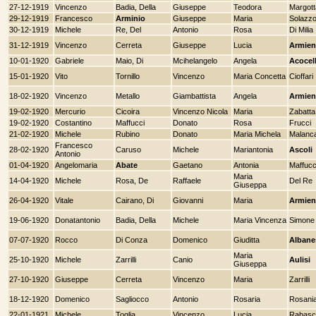
27-12-1919
Vincenzo
Badia, Della
Giuseppe
Teodora
Margott
29-12-1919
Francesco
Arminio
Giuseppe
Maria
Solazz
30-12-1919
Michele
Re, Del
Antonio
Rosa
Di Milia
31-12-1919
Vincenzo
Cerreta
Giuseppe
Lucia
Armien
10-01-1920
Gabriele
Maio, Di
Mcihelangelo
Angela
Acocel
15-01-1920
Vito
Tornillo
Vincenzo
Maria Concetta
Cioffari
18-02-1920
Vincenzo
Metallo
Giambattista
Angela
Armien
19-02-1920
Mercurio
Cicoira
Vincenzo Nicola
Maria
Zabatta
19-02-1920
Costantino
Maffucci
Donato
Rosa
Frucci
21-02-1920
Michele
Rubino
Donato
Maria Michela
Malanc
Francesco
28-02-1920
Caruso
Michele
Mariantonia
Ascoli
Antonio
01-04-1920
Angelomaria
Abate
Gaetano
Antonia
Maffucc
Maria
14-04-1920
Michele
Rosa, De
Raffaele
Del Re
Giuseppa
26-04-1920
Vitale
Cairano, Di
Giovanni
Maria
Armien
19-06-1920
Donatantonio
Badia, Della
Michele
Maria Vincenza
Simone
07-07-1920
Rocco
Di Conza
Domenico
Giuditta
Albane
Maria
25-10-1920
Michele
Zarrilli
Canio
Aulisi
Giuseppa
27-10-1920
Giuseppe
Cerreta
Vincenzo
Maria
Zarrilli
18-12-1920
Domenico
Sagliocco
Antonio
Rosaria
Rosani
22-01-1921
Michele
Toglia
Vincenzo
Lucia
Rabasc