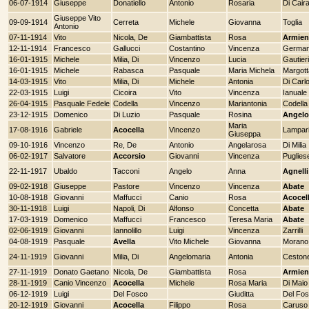
06-07-1914
Giuseppe
Donatiello
Antonio
Rosaria
Di Cair
Giuseppe Vito
09-09-1914
Cerreta
Michele
Giovanna
Toglia
Antonio
07-11-1914
Vito
Nicola, De
Giambattista
Rosa
Armien
12-11-1914
Francesco
Gallucci
Costantino
Vincenza
Germa
16-01-1915
Michele
Milia, Di
Vincenzo
Lucia
Gautieri
16-01-1915
Michele
Rabasca
Pasquale
Maria Michela
Margott
14-03-1915
Vito
Milia, Di
Michele
Antonia
Di Carl
22-03-1915
Luigi
Cicoira
Vito
Vincenza
Ianuale
26-04-1915
Pasquale Fedele
Codella
Vincenzo
Mariantonia
Codella
23-12-1915
Domenico
Di Luzio
Pasquale
Rosina
Angelo
Maria
17-08-1916
Gabriele
Acocella
Vincenzo
Lampari
Giuseppa
09-10-1916
Vincenzo
Re, De
Antonio
Angelarosa
Di Milia
06-02-1917
Salvatore
Accorsio
Giovanni
Vincenza
Puglies
22-11-1917
Ubaldo
Tacconi
Angelo
Anna
Agnelli
09-02-1918
Giuseppe
Pastore
Vincenzo
Vincenza
Abate
10-08-1918
Giovanni
Maffucci
Canio
Rosa
Acocel
30-11-1918
Luigi
Napoli, Di
Alfonso
Concetta
Abate
17-03-1919
Domenico
Maffucci
Francesco
Teresa Maria
Abate
02-06-1919
Giovanni
Iannolillo
Luigi
Vincenza
Zarrilli
04-08-1919
Pasquale
Avella
Vito Michele
Giovanna
Morano
24-11-1919
Giovanni
Milia, Di
Angelomaria
Antonia
Ceston
27-11-1919
Donato Gaetano
Nicola, De
Giambattista
Rosa
Armien
28-11-1919
Canio Vincenzo
Acocella
Michele
Rosa Maria
Di Maio
06-12-1919
Luigi
Del Fosco
Giuditta
Del Fo
20-12-1919
Giovanni
Acocella
Filippo
Rosa
Caruso