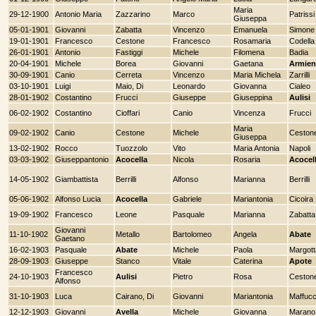
Maria
29-12-1900
Antonio Maria
Zazzarino
Marco
Patrissi
Giuseppa
05-01-1901
Giovanni
Zabatta
Vincenzo
Emanuela
Simone
19-01-1901
Francesco
Cestone
Francesco
Rosamaria
Codella
26-01-1901
Antonio
Fastiggi
Michele
Filomena
Badia
20-04-1901
Michele
Borea
Giovanni
Gaetana
Armien
30-09-1901
Canio
Cerreta
Vincenzo
Maria Michela
Zarrilli
03-10-1901
Luigi
Maio, Di
Leonardo
Giovanna
Cialeo
28-01-1902
Costantino
Frucci
Giuseppe
Giuseppina
Aulisi
06-02-1902
Costantino
Cioffari
Canio
Vincenza
Frucci
Maria
09-02-1902
Canio
Cestone
Michele
Ceston
Giuseppa
13-02-1902
Rocco
Tuozzolo
Vito
Maria Antonia
Napoli
03-03-1902
Giuseppantonio
Acocella
Nicola
Rosaria
Acocel
14-05-1902
Giambattista
Berrilli
Alfonso
Marianna
Berrilli
05-06-1902
Alfonso Lucia
Acocella
Gabriele
Mariantonia
Cicoira
19-09-1902
Francesco
Leone
Pasquale
Marianna
Zabatta
Giovanni
11-10-1902
Metallo
Bartolomeo
Angela
Abate
Gaetano
16-02-1903
Pasquale
Abate
Michele
Paola
Margott
28-09-1903
Giuseppe
Stanco
Vitale
Caterina
Apote
Francesco
24-10-1903
Aulisi
Pietro
Rosa
Ceston
Alfonso
31-10-1903
Luca
Cairano, Di
Giovanni
Mariantonia
Maffucc
12-12-1903
Giovanni
Avella
Michele
Giovanna
Marano