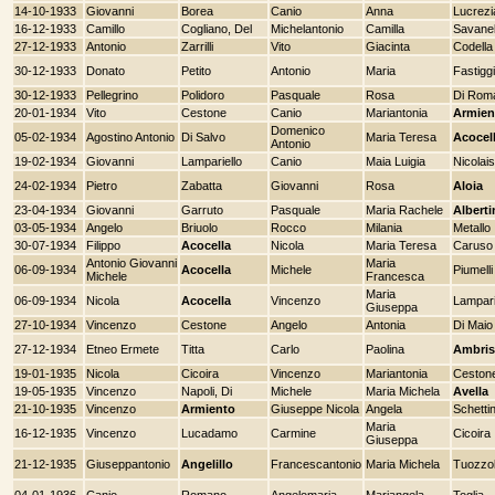
14-10-1933
Giovanni
Borea
Canio
Anna
Lucrezi
16-12-1933
Camillo
Cogliano, Del
Michelantonio
Camilla
Savanel
27-12-1933
Antonio
Zarrilli
Vito
Giacinta
Codella
30-12-1933
Donato
Petito
Antonio
Maria
Fastiggi
30-12-1933
Pellegrino
Polidoro
Pasquale
Rosa
Di Rom
20-01-1934
Vito
Cestone
Canio
Mariantonia
Armien
Domenico
05-02-1934
Agostino Antonio
Di Salvo
Maria Teresa
Acocel
Antonio
19-02-1934
Giovanni
Lampariello
Canio
Maia Luigia
Nicolais
24-02-1934
Pietro
Zabatta
Giovanni
Rosa
Aloia
23-04-1934
Giovanni
Garruto
Pasquale
Maria Rachele
Alberti
03-05-1934
Angelo
Briuolo
Rocco
Milania
Metallo
30-07-1934
Filippo
Acocella
Nicola
Maria Teresa
Caruso
Antonio Giovanni
Maria
06-09-1934
Acocella
Michele
Piumelli
Michele
Francesca
Maria
06-09-1934
Nicola
Acocella
Vincenzo
Lampari
Giuseppa
27-10-1934
Vincenzo
Cestone
Angelo
Antonia
Di Maio
27-12-1934
Etneo Ermete
Titta
Carlo
Paolina
Ambris
19-01-1935
Nicola
Cicoira
Vincenzo
Mariantonia
Ceston
19-05-1935
Vincenzo
Napoli, Di
Michele
Maria Michela
Avella
21-10-1935
Vincenzo
Armiento
Giuseppe Nicola
Angela
Schetti
Maria
16-12-1935
Vincenzo
Lucadamo
Carmine
Cicoira
Giuseppa
21-12-1935
Giuseppantonio
Angelillo
Francescantonio
Maria Michela
Tuozzo
04-01-1936
Canio
Romano
Angelomaria
Mariangela
Toglia