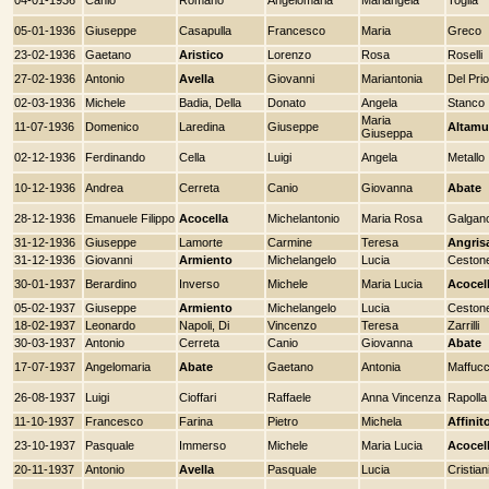
05-01-1936
Giuseppe
Casapulla
Francesco
Maria
Greco
23-02-1936
Gaetano
Aristico
Lorenzo
Rosa
Roselli
27-02-1936
Antonio
Avella
Giovanni
Mariantonia
Del Pri
02-03-1936
Michele
Badia, Della
Donato
Angela
Stanco
Maria
11-07-1936
Domenico
Laredina
Giuseppe
Altamu
Giuseppa
02-12-1936
Ferdinando
Cella
Luigi
Angela
Metallo
10-12-1936
Andrea
Cerreta
Canio
Giovanna
Abate
28-12-1936
Emanuele Filippo
Acocella
Michelantonio
Maria Rosa
Galgan
31-12-1936
Giuseppe
Lamorte
Carmine
Teresa
Angris
31-12-1936
Giovanni
Armiento
Michelangelo
Lucia
Ceston
30-01-1937
Berardino
Inverso
Michele
Maria Lucia
Acocel
05-02-1937
Giuseppe
Armiento
Michelangelo
Lucia
Ceston
18-02-1937
Leonardo
Napoli, Di
Vincenzo
Teresa
Zarrilli
30-03-1937
Antonio
Cerreta
Canio
Giovanna
Abate
17-07-1937
Angelomaria
Abate
Gaetano
Antonia
Maffucc
26-08-1937
Luigi
Cioffari
Raffaele
Anna Vincenza
Rapolla
11-10-1937
Francesco
Farina
Pietro
Michela
Affinit
23-10-1937
Pasquale
Immerso
Michele
Maria Lucia
Acocel
20-11-1937
Antonio
Avella
Pasquale
Lucia
Cristian