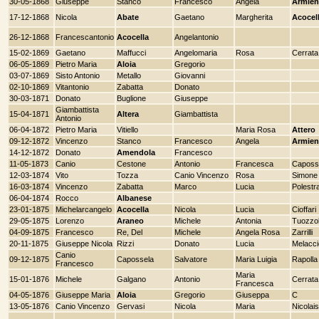
30-05-1868
Giuseppe
Stanco
Francesco
Angela
Armien
17-12-1868
Nicola
Abate
Gaetano
Margherita
Acocel
26-12-1868
Francescantonio
Acocella
Angelantonio
15-02-1869
Gaetano
Maffucci
Angelomaria
Rosa
Cerrata
06-05-1869
Pietro Maria
Aloia
Gregorio
03-07-1869
Sisto Antonio
Metallo
Giovanni
02-10-1869
Vitantonio
Zabatta
Donato
30-03-1871
Donato
Buglione
Giuseppe
Giambattista
15-04-1871
Altera
Giambattista
Antonio
06-04-1872
Pietro Maria
Vitiello
Maria Rosa
Attero
09-12-1872
Vincenzo
Stanco
Francesco
Angela
Armien
14-12-1872
Donato
Amendola
Francesco
11-05-1873
Canio
Cestone
Antonio
Francesca
Caposs
12-03-1874
Vito
Tozza
Canio Vincenzo
Rosa
Simone
16-03-1874
Vincenzo
Zabatta
Marco
Lucia
Polestr
06-04-1874
Rocco
Albanese
23-01-1875
Michelarcangelo
Acocella
Nicola
Lucia
Cioffari
29-05-1875
Lorenzo
Araneo
Michele
Antonia
Tuozzo
04-09-1875
Francesco
Re, Del
Michele
Angela Rosa
Zarrilli
20-11-1875
Giuseppe Nicola
Rizzi
Donato
Lucia
Melacci
Canio
09-12-1875
Capossela
Salvatore
Maria Luigia
Rapolla
Francesco
Maria
15-01-1876
Michele
Galgano
Antonio
Cerrata
Francesca
04-05-1876
Giuseppe Maria
Aloia
Gregorio
Giuseppa
C
13-05-1876
Canio Vincenzo
Gervasi
Nicola
Maria
Nicolais