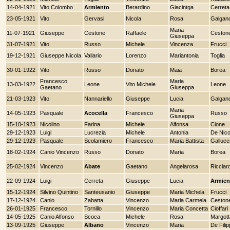
14-04-1921
Vito Colombo
Armiento
Berardino
Giacintga
Cerreta
23-05-1921
Vito
Gervasi
Nicola
Rosa
Galgan
Maria
11-07-1921
Giuseppe
Cestone
Raffaele
Ceston
Giuseppa
31-07-1921
Vito
Russo
Michele
Vincenza
Frucci
19-12-1921
Giuseppe Nicola
Vallario
Lorenzo
Mariantonia
Toglia
30-01-1922
Vito
Russo
Donato
Maia
Borea
Francesco
Maria
13-03-1922
Leone
Vito Michele
Leone
Gaetano
Giuseppa
21-03-1923
Vito
Nannariello
Giuseppe
Lucia
Galgan
Maria
14-05-1923
Pasquale
Acocella
Francesco
Russo
Giuseppa
15-10-1923
Nicolino
Farina
Michele
Alfonsa
Cione
29-12-1923
Luigi
Lucrezia
Michele
Antonia
De Nico
29-12-1923
Pasquale
Scolamiero
Francesco
Maria Battista
Gallucc
18-02-1924
Canio Vincenzo
Russo
Donato
Maria
Borea
25-02-1924
Vincenzo
Abate
Gaetano
Angelarosa
Ricciard
22-09-1924
Luigi
Cerreta
Giuseppe
Lucia
Armien
15-12-1924
Silvino Quintino
Santeusanio
Giuseppe
Maria Michela
Frucci
17-12-1924
Canio
Zabatta
Vincenzo
Maria Carmela
Ceston
26-01-1925
Francesco
Tornillo
Vincenzo
Maria Concetta
Cioffari
14-05-1925
Canio Alfonso
Scoca
Michele
Rosa
Margott
13-09-1925
Giuseppe
Albano
Vincenzo
Maria
De Fili