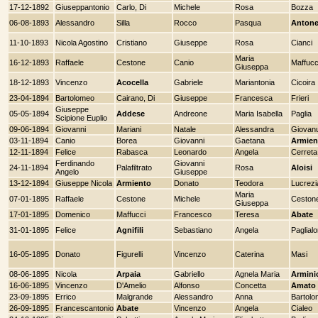
17-12-1892
Giuseppantonio
Carlo, Di
Michele
Rosa
Bozza
06-08-1893
Alessandro
Silla
Rocco
Pasqua
Antone
11-10-1893
Nicola Agostino
Cristiano
Giuseppe
Rosa
Cianci
Maria
16-12-1893
Raffaele
Cestone
Canio
Maffucc
Giuseppa
18-12-1893
Vincenzo
Acocella
Gabriele
Mariantonia
Cicoira
23-04-1894
Bartolomeo
Cairano, Di
Giuseppe
Francesca
Frieri
Giuseppe
05-05-1894
Addese
Andreone
Maria Isabella
Paglia
Scipione Euplio
09-06-1894
Giovanni
Mariani
Natale
Alessandra
Giovan
03-11-1894
Canio
Borea
Giovanni
Gaetana
Armien
12-11-1894
Felice
Rabasca
Leonardo
Angela
Cerreta
Ferdinando
Giovanni
24-11-1894
Palafiltrato
Rosa
Aloisi
Angelo
Giuseppe
13-12-1894
Giuseppe Nicola
Armiento
Donato
Teodora
Lucrezi
Maria
07-01-1895
Raffaele
Cestone
Michele
Ceston
Giuseppa
17-01-1895
Domenico
Maffucci
Francesco
Teresa
Abate
31-01-1895
Felice
Agnifili
Sebastiano
Angela
Paglial
16-05-1895
Donato
Figurelli
Vincenzo
Caterina
Masi
08-06-1895
Nicola
Arpaia
Gabriello
Agnela Maria
Armini
16-06-1895
Vincenzo
D'Amelio
Alfonso
Concetta
Amato
23-09-1895
Errico
Malgrande
Alessandro
Anna
Bartolo
26-09-1895
Francescantonio
Abate
Vincenzo
Angela
Cialeo