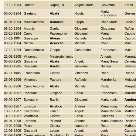
19-12-1903
Donato
Napoli, Di
Angelo Maria
Giovanna
Zarrilli
Maria
05-03-1904
Gaetano
Abate
Nicola
Gervas
Francesca
04-04-1904
Michelantonio
Acocella
Filippo
Rosa Maria
Caruso
06-10-1904
Antonio
Giarla
Giovanni
Giovanna
Rufolo
22-10-1904
Canio
Paolantonio
Giovanni
Maria
Caputo
14-11-1904
Giuseppe
Alvino
Raffaele
Celeste
Caprott
03-12-1904
Nicola
Acocella
Michele
Rosa
Maio
17-12-1904
Donat'Antonio
Grippo
Alessandro
Francesca
Maio
21-01-1905
Vincenzo
Mastrodominico
Antonia
Margott
05-06-1905
Giovanni
Abate
Angelo
Maria Gesu'
Cerreta
08-06-1905
Pasquale
Avella
Giovanni
Nunzia
Salomo
06-11-1905
Francesco
Cioffari
Vincenzo
Rosa
Russo
26-03-1906
Vincenzo
Pastore
Raffaele
Margherita
Melacci
07-05-1906
Canio Antonio
Abate
Michele
Paola
Margott
02-02-1907
Pasquale
Galgano
Canio
Francesca
Marchit
09-02-1907
Salvatore
Basile
Giovanni
Mariantonia
Armien
02-03-1907
Lorenzo
Aristico
Andrea
Mariantonia
Montan
10-10-1907
Costantino
Frucci
Angelo
Maria Michela
Maffucc
14-10-1907
Vitantonio
Cioffari
Canio
Vincenza
Frucci
08-01-1908
Lorenzo
Piumelli
Antonio
Maria Vincenza
Ricciard
10-02-1908
Pietro
Cicoira
Leonardo
Rosa
Maffucc
12-03-1908
Giovanni
Leone
Angelo
Lucia
Cairano
04-07-1908
Carminantonio
Guglielmo, Di
Pietro
Rosa
Acocel