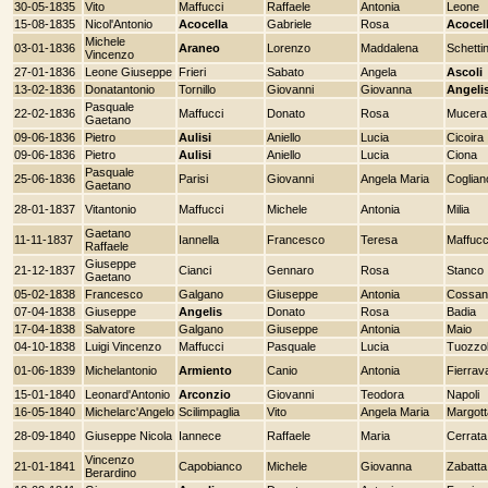
30-05-1835
Vito
Maffucci
Raffaele
Antonia
Leone
15-08-1835
Nicol'Antonio
Acocella
Gabriele
Rosa
Acocell
Michele
03-01-1836
Araneo
Lorenzo
Maddalena
Schetti
Vincenzo
27-01-1836
Leone Giuseppe
Frieri
Sabato
Angela
Ascoli
13-02-1836
Donatantonio
Tornillo
Giovanni
Giovanna
Angeli
Pasquale
22-02-1836
Maffucci
Donato
Rosa
Mucera
Gaetano
09-06-1836
Pietro
Aulisi
Aniello
Lucia
Cicoira
09-06-1836
Pietro
Aulisi
Aniello
Lucia
Ciona
Pasquale
25-06-1836
Parisi
Giovanni
Angela Maria
Coglian
Gaetano
28-01-1837
Vitantonio
Maffucci
Michele
Antonia
Milia
Gaetano
11-11-1837
Iannella
Francesco
Teresa
Maffucc
Raffaele
Giuseppe
21-12-1837
Cianci
Gennaro
Rosa
Stanco
Gaetano
05-02-1838
Francesco
Galgano
Giuseppe
Antonia
Cossan
07-04-1838
Giuseppe
Angelis
Donato
Rosa
Badia
17-04-1838
Salvatore
Galgano
Giuseppe
Antonia
Maio
04-10-1838
Luigi Vincenzo
Maffucci
Pasquale
Lucia
Tuozzo
01-06-1839
Michelantonio
Armiento
Canio
Antonia
Fierrava
15-01-1840
Leonard'Antonio
Arconzio
Giovanni
Teodora
Napoli
16-05-1840
Michelarc'Angelo
Scilimpaglia
Vito
Angela Maria
Margott
28-09-1840
Giuseppe Nicola
Iannece
Raffaele
Maria
Cerrata
Vincenzo
21-01-1841
Capobianco
Michele
Giovanna
Zabatta
Berardino